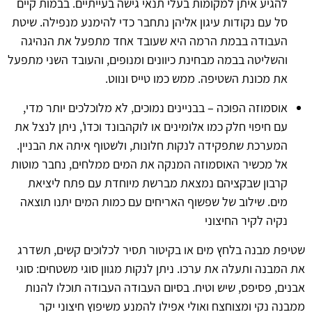
להגיע איתן למקומות בעלי תנאי גישה בעייתיים. בבמות קיים
סל עם נקודות עיגון אליהן נתחבר כדי להימנע מנפילה. שיטת
העבודה בבמת הרמה היא שעובד אחד מתפעל את הנהיגה
והשליטה בבמה מבחינת כיוונים ומנופים, והעובד השני מתפעל
את מכונת השטיפה. ממש כמו טייס ונווט.
אוסמוזה הפוכה – בבניינים נמוכים, לא מלוכלכים יותר מדי,
עם חיפוי חלק כמו אלומינים או לוקהבונד וכדו', ניתן לנצל את
המערכת שתפקידה לנקות חלונות, ולשטוף איתה את הבניין.
אל מכשיר האוסמוזה המנקה את המים ממלחים, נחבר מוטות
קרבון שבקציהם נמצאת מברשת מיוחדת עם פתח ליציאת
מים. שילוב של שפשוף האריחים עם כמות המים יתנו תוצאה
נקיה לקיר החיצוני
שטיפת מבנה בלחץ מים או בקיטור תסיר לכלוכים קשים, תשדרג
את המבנה ותעלה את ערכו. ניתן לנקות מגוון סוגי משטחים: סוגי
אבנים, פסיפס, שיש וטיח. בסיום העבודה העבודה תוכלו להנות
ממבנה נקי ומצוחצח ואולי אפילו להמנע משיפוץ חיצוני יקר